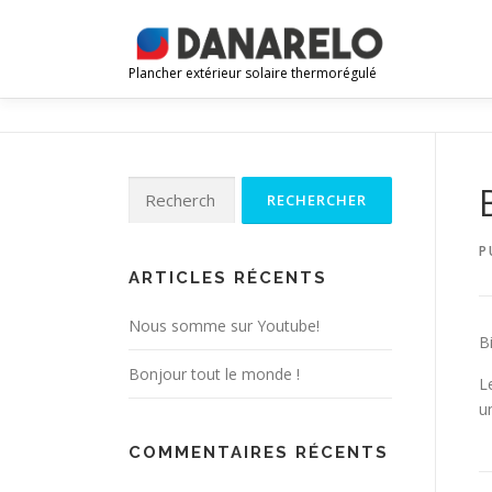
Aller
au
contenu
Plancher extérieur solaire thermorégulé
Rechercher :
P
ARTICLES RÉCENTS
Nous somme sur Youtube!
B
Bonjour tout le monde !
L
u
COMMENTAIRES RÉCENTS